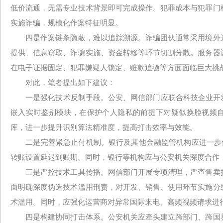
低价流通，无需专业技术背景即可完成操作。犯罪成本与犯罪门
实施诈骗，规模化作案特征明显。
四是作案链条隐蔽，难以追踪溯源。诈骗团伙通常采用境外远
提供、信息窃取、诈骗实施、资金转移等环节切割分散。服务器
在电子证据固定、犯罪嫌疑人锁定、赃款追缴等方面面临巨大挑
对此，笔者提出如下建议：
一是强化技术反制手段。公安、网信部门应联合科技企业开发
嵌入实时鉴别模块，在保护个人隐私的前提下对疑似换脸视频自
库，进一步提升识别算法精准度，提高打击效率与效能。
二是完善紧急止付机制。银行及其他金融监管机构应进一步优
转账设置延迟到账期。同时，银行等机构应与公安机关深度合作
三是严控技术工具传播。网信部门开展专项清理，严查售卖换
面明确深度伪造技术滥用刑责，对开发、销售、使用环节实施分
术滥用。同时，应强化运营商对异常国际来电、高频视频请求进
四是构建协同打击体系。公安机关应牵头建立跨部门、跨国界