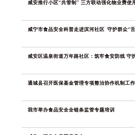
咸安推行小区“共管制” 三方联动强化物业费使
26-06-15
咸宁市食品安全科普走进滨河社区 守护群众“舌
26-06-01
咸安区温泉街道万年路社区：筑牢食安防线 守
26-06-01
通城县召开医保基金管理专项整治协作机制工
26-04-30
我市举办食品安全全链条监管专题培训
26-04-30