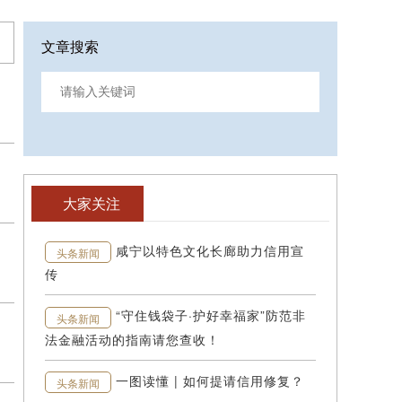
文章搜索
常态化榜单监管 咸安严控网络餐饮食品安全
咸宁发布网络餐饮食品安全红黑榜 规范外卖经营守护
大家关注
咸安推行小区“共管制” 三方联动强化物业费使用监管
咸宁以特色文化长廊助力信用宣
头条新闻
传
“守住钱袋子·护好幸福家”防范非
头条新闻
嘉鱼县纵深推进医保基金专项整治
法金融活动的指南请您查收！
一图读懂 | 如何提请信用修复？
头条新闻