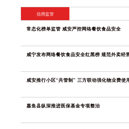
信用监管
常态化榜单监管 咸安严控网络餐饮食品安全
26-08-05
咸宁发布网络餐饮食品安全红黑榜 规范外卖经
26-07-03
咸安推行小区“共管制” 三方联动强化物业费使
26-06-30
嘉鱼县纵深推进医保基金专项整治
26-06-15