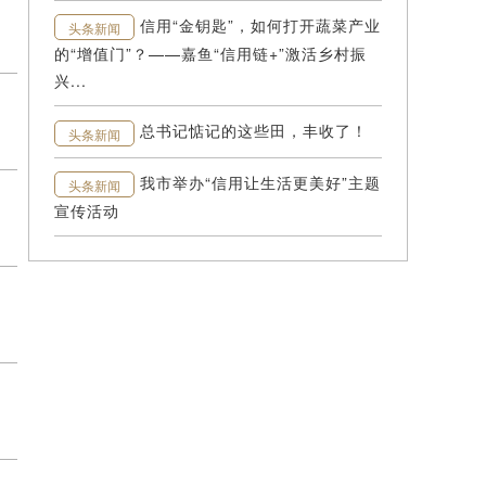
咸安推行小区“共管制” 三方联动强化物业费使用监管
信用“金钥匙”，如何打开蔬菜产业
头条新闻
的“增值门”？——嘉鱼“信用链+”激活乡村振
兴...
咸宁市食品安全科普走进滨河社区 守护群众“舌尖上的
总书记惦记的这些田，丰收了！
头条新闻
我市举办“信用让生活更美好”主题
头条新闻
咸安区温泉街道万年路社区：筑牢食安防线 守护舌尖
宣传活动
通城县召开医保基金管理专项整治协作机制工作会议
我市举办食品安全全链条监管专题培训