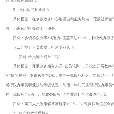
的为企服务新生态。
5．
强化基层服务能力
具体措施：在乡镇政务中心增设自助服务终端，覆盖社保查
围
，为偏远地区提供上门服务。
目标：乡镇群众办事
“就近办”覆盖率达100％，村级代办服
（二）提升人员素质，打造专业队伍
1．实施“全员能力提升工程”
具体措施：开展政务服务人员
“全员轮训”，分批次开展数
区“情景模拟＋案例教学”模式，
培养一批服务标兵、岗位能手、
展行政办事员职业技能等级认定，利用
一
年时间实现行政办事员
程、优服务”活动，开展政务服务“进企业进社区进商圈”活动。
目标：窗口人员政策解答准确率
100％，系统操作熟练度
全
2．建立绩效
管理
机制