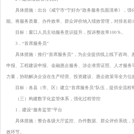
具体措施：
出台《
咸宁市
“宁好办”政务服务负面清单
》，
强
能。
将服务质量、办件效率、群众评价纳入绩效
管理
，对排名前
目标：窗口人员主动服务意识提升，投诉
整改
率
10
0％。
3．“首席服务员”
具体措施：推行
“首席服务员”，为企业提供线上线下咨询
申报、工程建设申报、金融惠企服务、涉企准营证照、人才服务
力量，协助解决企业在生产经营、投资建设、惠企政策等全方位
目标：
各
县（市、区）建立
“首席服务员”队伍，提供全流程
（三）构建数字化监管体系，强化过程管控
1．建设“
服务监管
”平台
具体措施：整合
各级
大厅监控、办件数据、群众评价系统，
效环节。