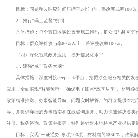
目标：问题整改响应时间压缩至
2小时内，整改完成率10
2．推行“码上监督”机制
具体措施：每个窗口
区域
设置专属二维码，群众扫码即可评
目标：群众评价参与率
80％以上，差评整改率100％。
（四）深化智慧政务应用，提升信息化水平
1．建
强
“咸宁政务大脑”
具体措施：
深度对接
deepseek平台
，
挖掘涉企服务相关的发
应用
，
全面实现
“智能预审”，
确保
电子证照
“
应享尽享
”、
材料免
政策精准推送、办事智能导航、问题实时解答。为
群众
提供本地
等，并提供详细的办事指南和在线咨询服务，助力快速解决各类
注册、税务咨询、政策申报等，特别
是
针对
本地
特色产业提供定
目标：实现
“一证通办”事项100项，材料精简率50％
，
政策