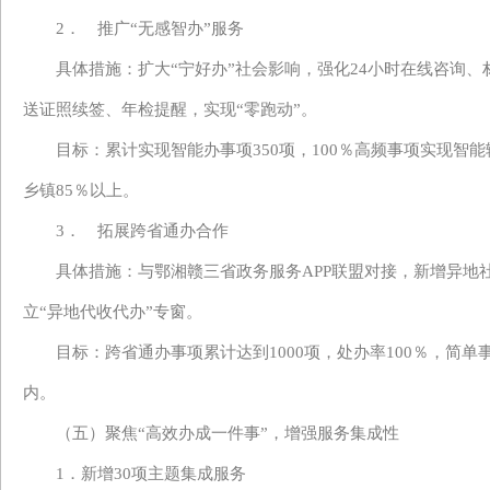
2． 推广“无感智办”服务
具体措施：
扩大
“
宁好办
”
社会影响
，
强化
24小时在线咨询
送证照续签、年检提醒，实现
“零跑动”。
目标：
累计实现智能办事项
350项，100％高频事项实现
乡镇85％以上。
3． 拓展跨省通办合作
具体措施：与鄂湘赣三省政务服务
APP联盟对接，新增异地
立“异地代收代办”专窗
。
目标：跨省通办事项累计达到
1000项，处办率100％，简
内
。
（五）聚焦
“高效办成一件事”，增强服务集成性
1．新增30项主题集成服务