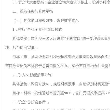
5．群众满意度提
高
：企业群众满意度
98％以上，投诉办结
二、重点任务与具体举措
（一）优化窗口服务效能，破解效率难题
1．推行“全科＋专科”窗口模式
具体措施：市县乡三级大厅设置
“全科窗口”统一受理高频事
理、后台协同审批”。
目标：
市、县两级无差别和分领域综合办事窗口数量比例不
窗口数量比例不得低于总窗口数的80％。
综合窗口日均办件量提
2．
引入
AI智能预审系统
具体措施：
深度对接
AI，实现
材料预审，自动识别材料完整
目标：材料一次性通过率提升至
90％，窗口受理效率提高
3．设立“
首护
会客厅
”。