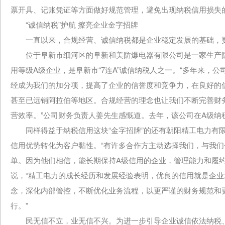
票开具、记账凭证等方面做好规范管理，避免出现纳税信用损失
“诚信纳税”护航 擦亮企业金字招牌
一直以来，合规经营、诚信纳税都是企业稳定发展的基础，更
位于阜新市细河区的阜新和美防爆电器有限公司是一家生产防
用等级A级企业，是阜新市“7连A”诚信纳税人之一。“多年来，
经成为我们的加分项，提高了企业的信誉度和竞争力，在良好的
甚至已远销阿拉伯等地区。合规经营的理念也让我们不断完善财
营效率。”公司财务负责人姜先生感慨道。去年，该公司在A级纳
同样得益于纳税信用这块“金字招牌”的还有朝阳精工电力有限公
信用优势转化为客户黏性。“有许多合作方主动选择我们，与我
单。因为他们相信，能长期保持A级信用的企业，管理能力和履约
说，“精工电力的成长经历和发展经验表明，优良的信用就是企业发
念，深化内部管控，不断优化业务流程，以更严谨的财务规范和
行。”
民无信不立，业无信不兴。为进一步引导企业诚信依法纳税、