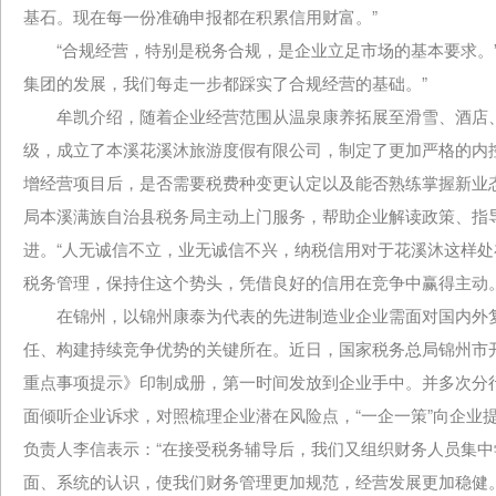
基石。现在每一份准确申报都在积累信用财富。”
“合规经营，特别是税务合规，是企业立足市场的基本要求。”
集团的发展，我们每走一步都踩实了合规经营的基础。”
牟凯介绍，随着企业经营范围从温泉康养拓展至滑雪、酒店、民
级，成立了本溪花溪沐旅游度假有限公司，制定了更加严格的内
增经营项目后，是否需要税费种变更认定以及能否熟练掌握新业
局本溪满族自治县税务局主动上门服务，帮助企业解读政策、指
进。“人无诚信不立，业无诚信不兴，纳税信用对于花溪沐这样
税务管理，保持住这个势头，凭借良好的信用在竞争中赢得主动。
在锦州，以锦州康泰为代表的先进制造业企业需面对国内外复
任、构建持续竞争优势的关键所在。近日，国家税务总局锦州市
重点事项提示》印制成册，第一时间发放到企业手中。并多次分
面倾听企业诉求，对照梳理企业潜在风险点，“一企一策”向企业
负责人李信表示：“在接受税务辅导后，我们又组织财务人员集
面、系统的认识，使我们财务管理更加规范，经营发展更加稳健。